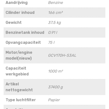
Aandrijving
Benzine
Cilinder inhoud
166 cm³
Gewicht
37.5 kg
Benzinetank inhoud
0.91 l
Opvangcapaciteit
75 l
Motor/engine
GCV170H-S3AL
model(nieuw)
Capaciteit
1000 m²
werkgebied
Artikel
37400 g
nettogewicht
Type luchtfilter
Papier