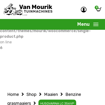
0
Warning
: Undefined variable $woocommercepage in
/home/allermedia/domains/vanmourik-
Menu
tuinmachines.nl/public_html/wp-
content/themes/mourik/woocommerce/single-
product.php
on line
6
Home
Shop
Maaien
Benzine
grasmaaiers
HUSQVARNA LC 356VP