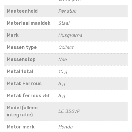
Maateenheid
Per stuk
Materiaal maaidek
Staal
Merk
Husqvarna
Messen type
Collect
Messenstop
Nee
Metal total
10 g
Metal: Ferrous
5 g
Metal: ferrous >5l
5 g
Model (alleen
LC 356VP
integratie)
Motor merk
Honda