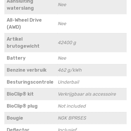
Aansluiting
Nee
waterslang
All-Wheel Drive
Nee
(AWD)
Artikel
42400 g
brutogewicht
Battery
Nee
Benzine verbruik
462 g/kWh
Besturingscontrole
Underbail
BioClip® kit
Verkrijgbaar als accessoire
BioClip® plug
Not included
Bougie
NGK BPR5ES
Deflector
Inclusief