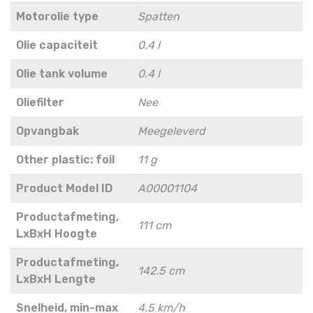
Motorolie type
Spatten
Olie capaciteit
0.4 l
Olie tank volume
0.4 l
Oliefilter
Nee
Opvangbak
Meegeleverd
Other plastic: foil
11 g
Product Model ID
A00001104
Productafmeting,
111 cm
LxBxH Hoogte
Productafmeting,
142.5 cm
LxBxH Lengte
Snelheid, min-max
4.5 km/h