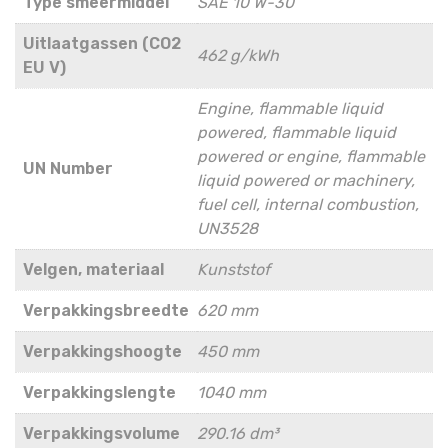
Type smeermiddel
SAE 10 W-30
Uitlaatgassen (CO2
462 g/kWh
EU V)
Engine, flammable liquid
powered, flammable liquid
powered or engine, flammable
UN Number
liquid powered or machinery,
fuel cell, internal combustion,
UN3528
Velgen, materiaal
Kunststof
Verpakkingsbreedte
620 mm
Verpakkingshoogte
450 mm
Verpakkingslengte
1040 mm
Verpakkingsvolume
290.16 dm³