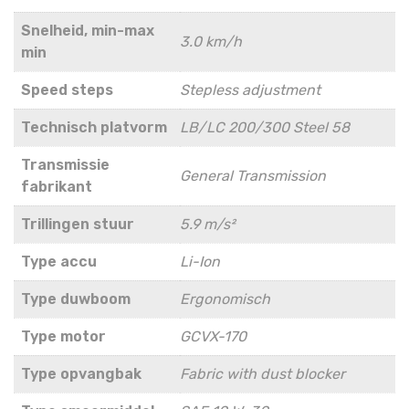
Snelheid, min-max
3.0 km/h
min
Speed steps
Stepless adjustment
Technisch platvorm
LB/LC 200/300 Steel 58
Transmissie
General Transmission
fabrikant
Trillingen stuur
5.9 m/s²
Type accu
Li-Ion
Type duwboom
Ergonomisch
Type motor
GCVX-170
Type opvangbak
Fabric with dust blocker