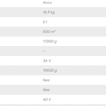
Accu
16.9 kg
0 l
500 m²
17000 g
—
36 V
19500 g
Nee
Nee
40 V