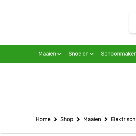
Warning
: Undefined variable $woocommercepage in
S
/home/allermedia/domains/vanmourik-tuinmachines.n
f
on line
6
Maaien
Snoeien
Schoonmake
Home
Shop
Maaien
Elektrisc