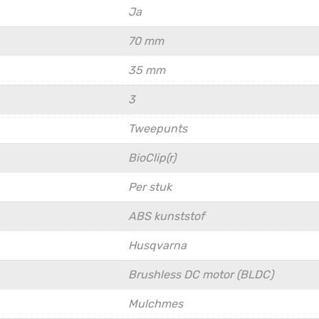
Ja
70 mm
35 mm
3
Tweepunts
BioClip(r)
Per stuk
ABS kunststof
Husqvarna
Brushless DC motor (BLDC)
Mulchmes