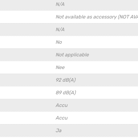
N/A
Not available as accessory (NOT AV
N/A
No
Not applicable
Nee
92 dB(A)
89 dB(A)
Accu
Accu
Ja