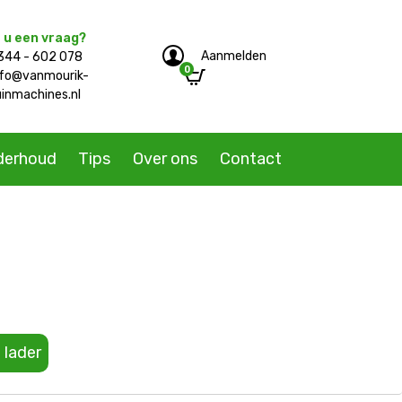
 u een vraag?
Aanmelden
344 - 602 078
0
e/single-product.php
nfo@vanmourik-
uinmachines.nl
derhoud
Tips
Over ons
Contact
lader