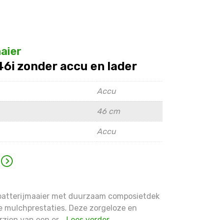
aier
i zonder accu en lader
Accu
46 cm
Accu
 batterijmaaier met duurzaam composietdek
 mulchprestaties. Deze zorgeloze en
rzien van een er...
Lees verder