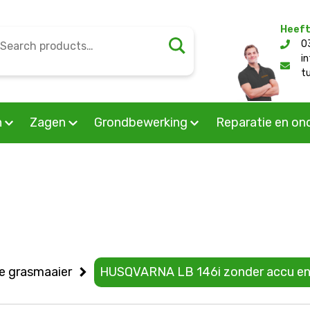
Heeft
earch
0
l/public_html/wp-content/themes/mourik/woocommerc
or:
i
t
n
Zagen
Grondbewerking
Reparatie en on
he grasmaaier
HUSQVARNA LB 146i zonder accu en 