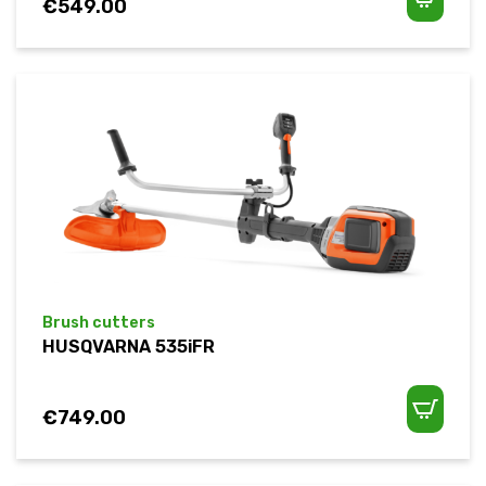
€
549.00
Brush cutters
HUSQVARNA 535iFR
€
749.00