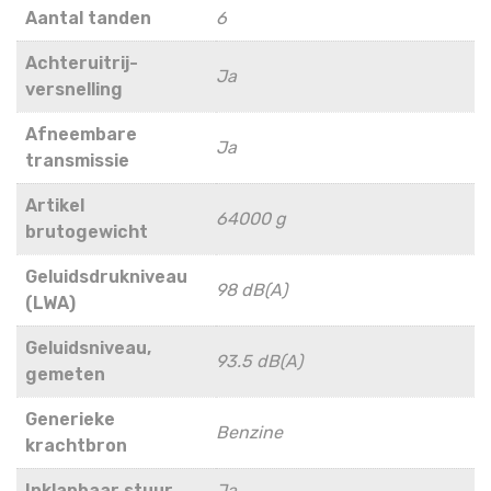
Aantal tanden
6
Achteruitrij-
Ja
versnelling
Afneembare
Ja
transmissie
Artikel
64000 g
brutogewicht
Geluidsdrukniveau
98 dB(A)
(LWA)
Geluidsniveau,
93.5 dB(A)
gemeten
Generieke
Benzine
krachtbron
Inklapbaar stuur
Ja