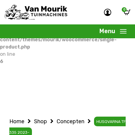
0
Warning
: Undefined variable $woocommercepage in
/home/allermedia/domains/vanmourik-
Menu
tuinmachines.nl/public_html/wp-
content/themes/mourik/woocommerce/single-
product.php
on line
6
Home
Shop
Concepten
HUSQVARNA TF
335 2023-