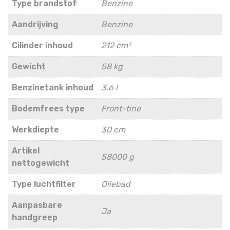
Type brandstof
Benzine
Aandrijving
Benzine
Cilinder inhoud
212 cm³
Gewicht
58 kg
Benzinetank inhoud
3.6 l
Bodemfrees type
Front-tine
Werkdiepte
30 cm
Artikel
58000 g
nettogewicht
Type luchtfilter
Oliebad
Aanpasbare
Ja
handgreep