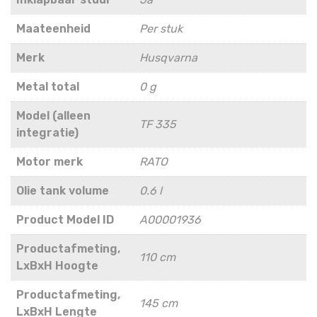
Maateenheid
Per stuk
Merk
Husqvarna
Metal total
0 g
Model (alleen
TF 335
integratie)
Motor merk
RATO
Olie tank volume
0.6 l
Product Model ID
A00001936
Productafmeting,
110 cm
LxBxH Hoogte
Productafmeting,
145 cm
LxBxH Lengte