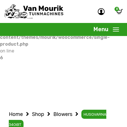
0
Warning
: Undefined variable $woocommercepage in
/home/allermedia/domains/vanmourik-
Menu
tuinmachines.nl/public_html/wp-
content/themes/mourik/woocommerce/single-
product.php
on line
6
Home
Shop
Blowers
HUSQVARNA
340iBT