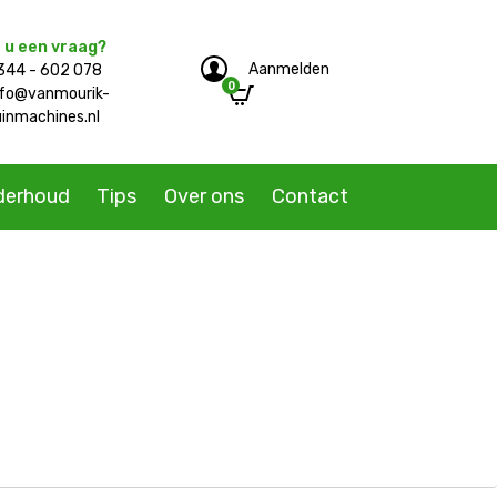
 u een vraag?
Aanmelden
344 - 602 078
0
e/single-product.php
nfo@vanmourik-
uinmachines.nl
derhoud
Tips
Over ons
Contact