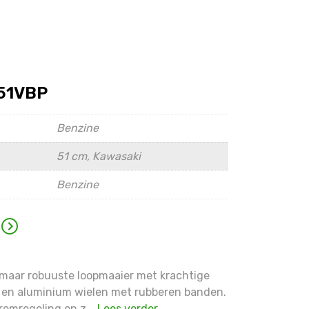
51VBP
Benzine
51 cm, Kawasaki
Benzine
maar robuuste loopmaaier met krachtige
 en aluminium wielen met rubberen banden.
remregeling en z...
Lees verder