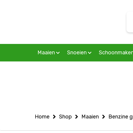
Warning
: Undefined variable $woocommercepage in
S
/home/allermedia/domains/vanmourik-tuinmachines.n
f
on line
6
Maaien
Snoeien
Schoonmake
Home
Shop
Maaien
Benzine g