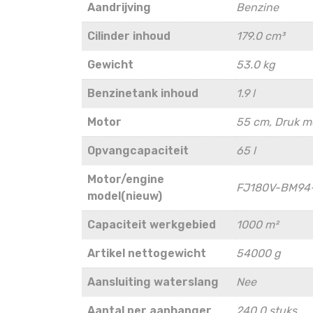
Aandrijving
Benzine
Cilinder inhoud
179.0 cm³
Gewicht
53.0 kg
Benzinetank inhoud
1.9 l
Motor
55 cm, Druk met
Opvangcapaciteit
65 l
Motor/engine
FJ180V-BM94
model(nieuw)
Capaciteit werkgebied
1000 m²
Artikel nettogewicht
54000 g
Aansluiting waterslang
Nee
Aantal per aanhanger
240.0 stuks