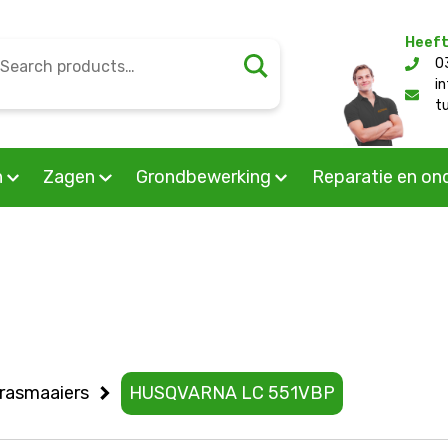
Heeft
earch
0
l/public_html/wp-content/themes/mourik/woocommerc
or:
i
t
n
Zagen
Grondbewerking
Reparatie en on
rasmaaiers
HUSQVARNA LC 551VBP