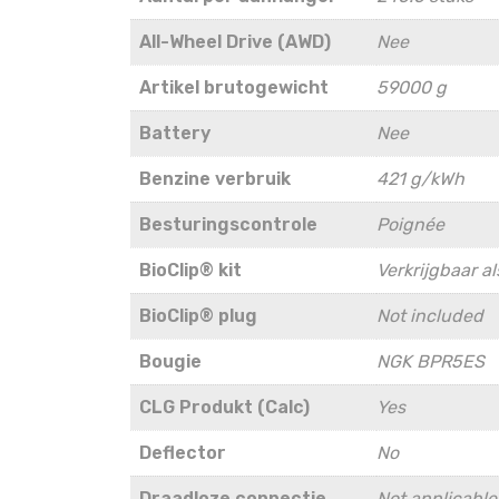
All-Wheel Drive (AWD)
Nee
Artikel brutogewicht
59000 g
Battery
Nee
Benzine verbruik
421 g/kWh
Besturingscontrole
Poignée
BioClip® kit
Verkrijgbaar a
BioClip® plug
Not included
Bougie
NGK BPR5ES
CLG Produkt (Calc)
Yes
Deflector
No
Draadloze connectie
Not applicable