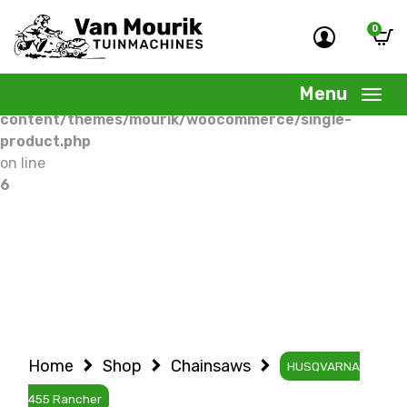
0
Warning
: Undefined variable $woocommercepage in
/home/allermedia/domains/vanmourik-
Menu
tuinmachines.nl/public_html/wp-
content/themes/mourik/woocommerce/single-
product.php
on line
6
Home
Shop
Chainsaws
HUSQVARNA
455 Rancher