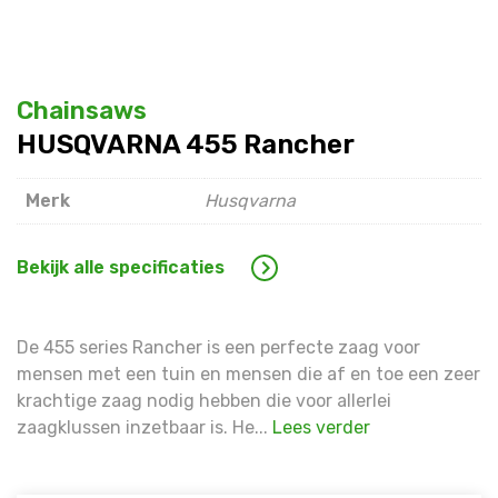
Warning
: Trying to access array offset on false in
/hom
line
1609
Warning
: Trying to access array offset on false in
/hom
Chainsaws
line
1609
HUSQVARNA 455 Rancher
Merk
Husqvarna
Bekijk alle specificaties
De 455 series Rancher is een perfecte zaag voor
mensen met een tuin en mensen die af en toe een zeer
krachtige zaag nodig hebben die voor allerlei
zaagklussen inzetbaar is. He...
Lees verder