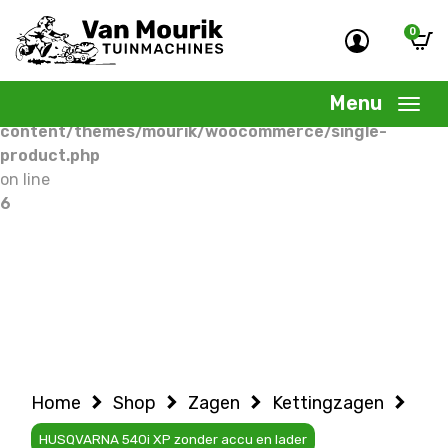
0
Warning
: Undefined variable $woocommercepage in
/home/allermedia/domains/vanmourik-
Menu
tuinmachines.nl/public_html/wp-
content/themes/mourik/woocommerce/single-
product.php
on line
6
Home
Shop
Zagen
Kettingzagen
HUSQVARNA 540i XP zonder accu en lader