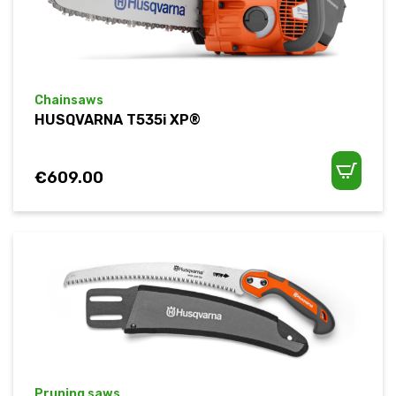
Chainsaws
HUSQVARNA T535i XP®
€
609.00
Pruning saws