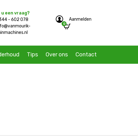
 u een vraag?
Aanmelden
344 - 602 078
0
e/single-product.php
nfo@vanmourik-
uinmachines.nl
derhoud
Tips
Over ons
Contact