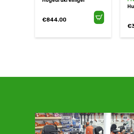
Hogedrukreiniger
Hu
€
844.00
€