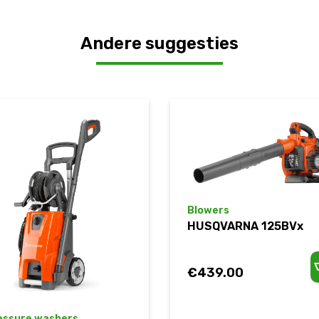
Andere suggesties
Blowers
HUSQVARNA 125BVx
€
439.00
essure washers