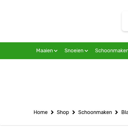
Warning
: Undefined variable $woocommercepage in
S
/home/allermedia/domains/vanmourik-tuinmachines.n
f
on line
6
Maaien
Snoeien
Schoonmake
Home
Shop
Schoonmaken
Bl