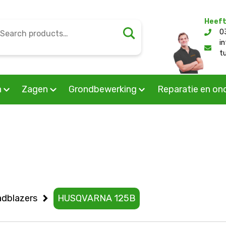
Heeft
earch
0
l/public_html/wp-content/themes/mourik/woocommerc
or:
i
t
n
Zagen
Grondbewerking
Reparatie en on
adblazers
HUSQVARNA 125B