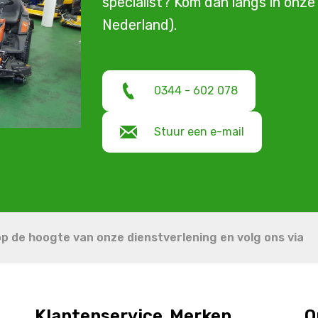
specialist? Kom dan langs in onz
Nederland).
0344 - 602 078
Stuur een e-mail
 op de hoogte van onze dienstverlening en volg ons via
Klantenservice
Merken
O