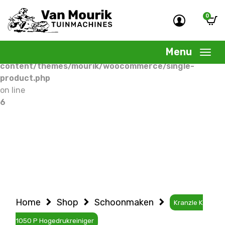
0
Warning
: Undefined variable $woocommercepage in
/home/allermedia/domains/vanmourik-
Menu
tuinmachines.nl/public_html/wp-
content/themes/mourik/woocommerce/single-
product.php
on line
6
Home
Shop
Schoonmaken
Kranzle K
1050 P Hogedrukreiniger