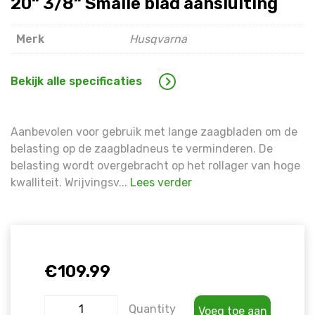
20“ 3/8“ Smalle blad aansluiting
Warning
: Trying to access array offset on false in
/hom
line
1609
Merk
Husqvarna
Warning
: Trying to access array offset on false in
/hom
line
1609
Bekijk alle specificaties
Aanbevolen voor gebruik met lange zaagbladen om de
belasting op de zaagbladneus te verminderen. De
belasting wordt overgebracht op het rollager van hoge
kwalliteit. Wrijvingsv...
Lees verder
€
109.99
Quantity
Voeg toe aan