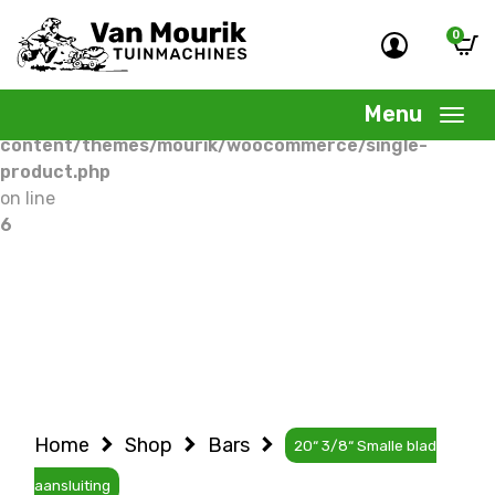
0
Warning
: Undefined variable $woocommercepage in
/home/allermedia/domains/vanmourik-
Menu
tuinmachines.nl/public_html/wp-
content/themes/mourik/woocommerce/single-
product.php
on line
6
Home
Shop
Bars
20“ 3/8“ Smalle blad
aansluiting