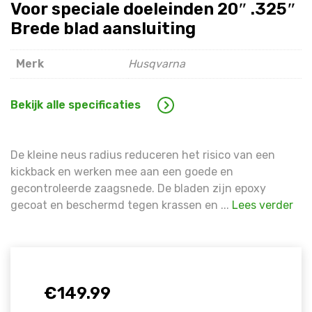
Warning
: Trying to access array offset on false in
/hom
Voor speciale doeleinden 20″ .325″
line
1609
Brede blad aansluiting
Warning
: Trying to access array offset on false in
/hom
Merk
Husqvarna
line
1609
Bekijk alle specificaties
De kleine neus radius reduceren het risico van een
kickback en werken mee aan een goede en
gecontroleerde zaagsnede. De bladen zijn epoxy
gecoat en beschermd tegen krassen en ...
Lees verder
€
149.99