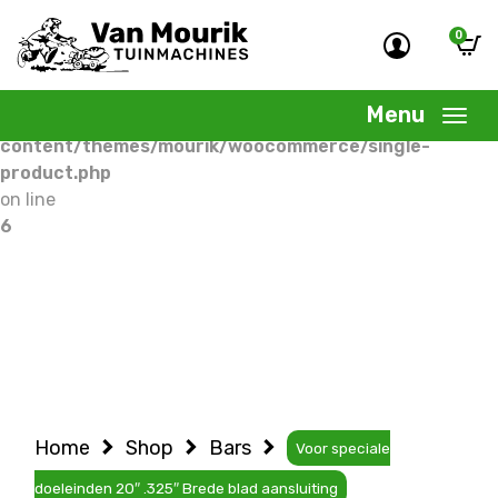
0
Warning
: Undefined variable $woocommercepage in
/home/allermedia/domains/vanmourik-
Menu
tuinmachines.nl/public_html/wp-
content/themes/mourik/woocommerce/single-
product.php
on line
6
Home
Shop
Bars
Voor speciale
doeleinden 20″ .325″ Brede blad aansluiting