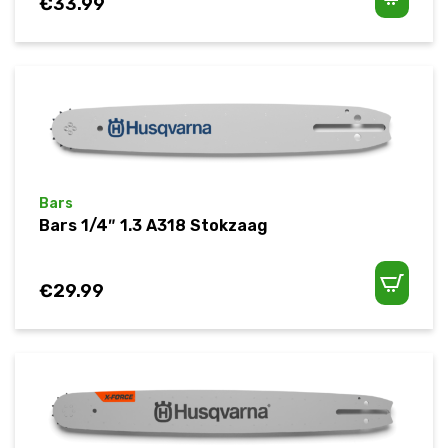
€
33.99
Bars
Bars 1/4″ 1.3 A318 Stokzaag
€
29.99