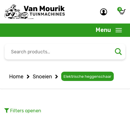
0
Menu
Search
for:
Home
Snoeien
Elektrische heggenschaar
Filters
openen