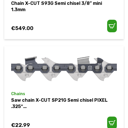
Chain X-CUT S93G Semi chisel 3/8” mini
1.3mm
€
549.00
Chains
Saw chain X-CUT SP21G Semi chisel PIXEL
.325″...
€
22.99