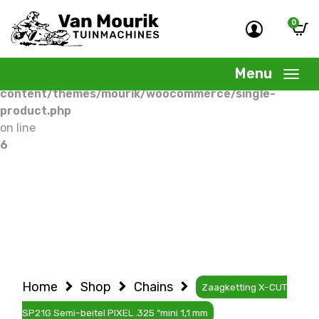
0
Warning
: Undefined variable $woocommercepage in
/home/allermedia/domains/vanmourik-
Menu
tuinmachines.nl/public_html/wp-
content/themes/mourik/woocommerce/single-
product.php
on line
6
Home
Shop
Chains
Zaagketting X-CUT
SP21G Semi-beitel PIXEL .325 “mini 1,1 mm