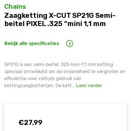
Warning
: Trying to access array offset on false in
/hom
Chains
line
1609
Zaagketting X-CUT SP21G Semi-
beitel PIXEL .325 “mini 1,1 mm
Warning
: Trying to access array offset on false in
/hom
line
1609
Bekijk alle specificaties
SP21G is een semi-beitel .325 mini-1.1 mm ketting
speciaal ontwikkeld om de snijsnelheid te vergroten en
efficiëntie voor voltijds gebruik van
kettingzaagbatterijen. De kett...
Lees verder
€
27.99