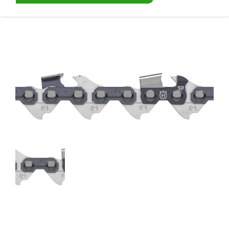
War
con
War
content/plugins/woocommerce/includes/wc-templ
Warning
: Trying to access array offset on false in
/hom
line
1599
Warning
: Trying to access array offset on false in
/hom
line
1600