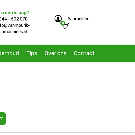
 u een vraag?
Aanmelden
344 - 602 078
0
e/single-product.php
nfo@vanmourik-
uinmachines.nl
derhoud
Tips
Over ons
Contact
mm