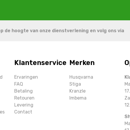
 op de hoogte van onze dienstverlening en volg ons via
Klantenservice
Merken
O
ud
Ervaringen
Husqvarna
Kl
FAQ
Stiga
Ma
Betaling
Kranzle
17
Retouren
Imbema
Za
Levering
12
es
Contact
S
Ma