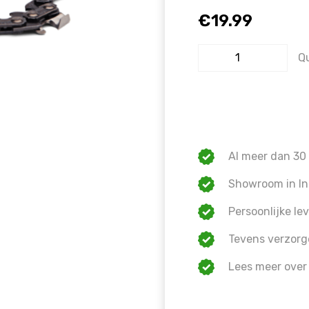
€
19.99
Warning
: Trying to access array o
on line
1609
Q
Al meer dan 30 
Showroom in In
Persoonlijke lev
Tevens verzorg
Lees meer over