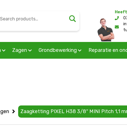
Heeft
earch
0
l/public_html/wp-content/themes/mourik/woocommerc
or:
i
t
n
Zagen
Grondbewerking
Reparatie en on
ngen
Zaagketting PIXEL H38 3/8″ MINI Pitch 1,1 