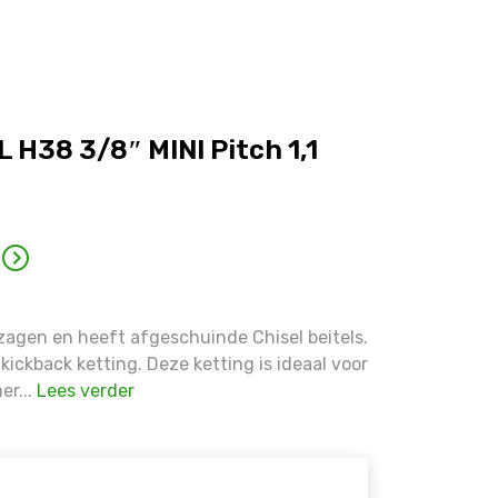
ffset on false in
/home/allermedia/domains/vanmourik-t
 H38 3/8″ MINI Pitch 1,1
ffset on false in
/home/allermedia/domains/vanmourik-t
ffset on false in
/home/allermedia/domains/vanmourik-t
zagen en heeft afgeschuinde Chisel beitels.
 kickback ketting. Deze ketting is ideaal voor
ffset on false in
/home/allermedia/domains/vanmourik-t
er...
Lees verder
ffset on false in
/home/allermedia/domains/vanmourik-t