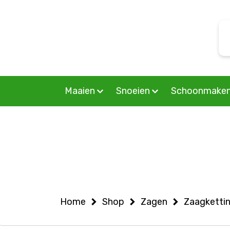
Warning
: Undefined variable $woocommercepage in
S
/home/allermedia/domains/vanmourik-tuinmachines.n
f
on line
6
Maaien
Snoeien
Schoonmake
Home
Shop
Zagen
Zaagketti