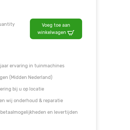
ffset on false in
/home/allermedia/domains/vanmourik-t
uantity
Voeg toe aan
winkelwagen
jaar ervaring in tuinmachines
gen (Midden Nederland)
ering bij u op locatie
en wij onderhoud & reparatie
 betaalmogelijkheden en levertijden