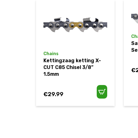
Ch
Sa
Se
Chains
Kettingzaag ketting X-
CUT C85 Chisel 3/8”
€
1.5mm
€
29.99