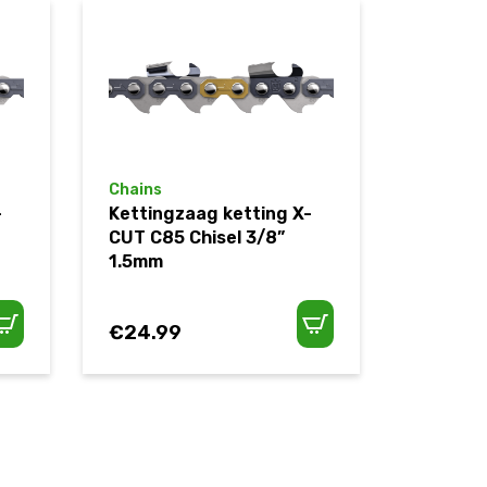
Chains
-
Kettingzaag ketting X-
CUT C85 Chisel 3/8”
1.5mm
€
24.99