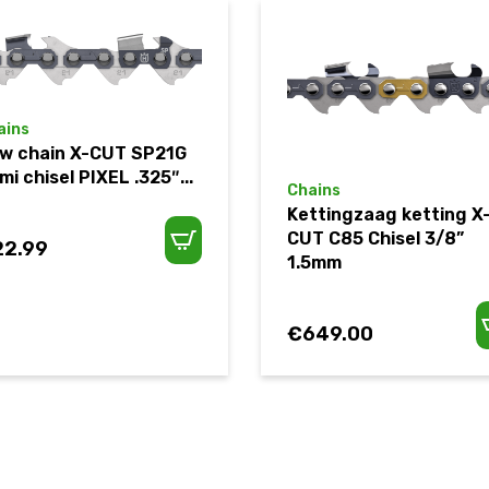
ains
w chain X-CUT SP21G
mi chisel PIXEL .325″...
Chains
Kettingzaag ketting X
CUT C85 Chisel 3/8”
22.99
1.5mm
€
649.00