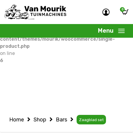
0
Warning
: Undefined variable $woocommercepage in
/home/allermedia/domains/vanmourik-
Menu
tuinmachines.nl/public_html/wp-
content/themes/mourik/woocommerce/single-
product.php
on line
6
Home
Shop
Bars
Zaagblad set