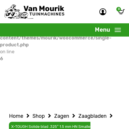
0
Warning
: Undefined variable $woocommercepage in
/home/allermedia/domains/vanmourik-
Menu
tuinmachines.nl/public_html/wp-
content/themes/mourik/woocommerce/single-
product.php
on line
6
Home
Shop
Zagen
Zaagbladen
X-TOUGH Solide blad .325″ 1.5 mm HN Smalle