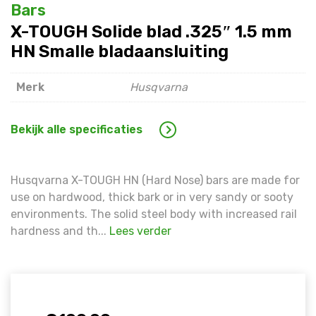
Bars
X-TOUGH Solide blad .325″ 1.5 mm
Warning
: Trying to access array offset on false in
/hom
line
1609
HN Smalle bladaansluiting
Warning
: Trying to access array offset on false in
/hom
Merk
Husqvarna
line
1609
Bekijk alle specificaties
Husqvarna X-TOUGH HN (Hard Nose) bars are made for
use on hardwood, thick bark or in very sandy or sooty
environments. The solid steel body with increased rail
hardness and th...
Lees verder