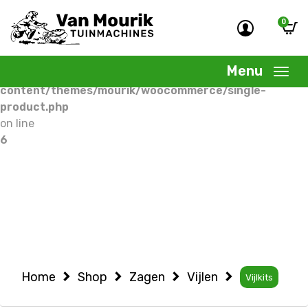
0
Warning
: Undefined variable $woocommercepage in
/home/allermedia/domains/vanmourik-
Menu
tuinmachines.nl/public_html/wp-
content/themes/mourik/woocommerce/single-
product.php
on line
6
Home
Shop
Zagen
Vijlen
Vijlkits