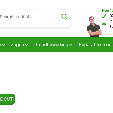
Heeft
earch
0
l/public_html/wp-content/themes/mourik/woocommerc
or:
i
t
n
Zagen
Grondbewerking
Reparatie en on
E CUT