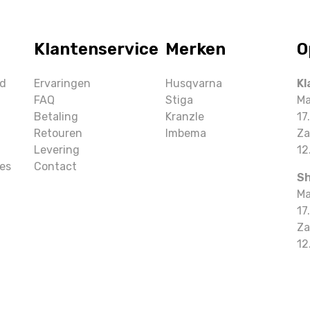
Klantenservice
Merken
O
ud
Ervaringen
Husqvarna
Kl
FAQ
Stiga
Ma
Betaling
Kranzle
17
Retouren
Imbema
Za
Levering
12
es
Contact
S
Ma
17
Za
12