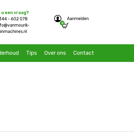
 u een vraag?
Aanmelden
344 - 602 078
0
e/single-product.php
nfo@vanmourik-
uinmachines.nl
derhoud
Tips
Over ons
Contact