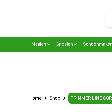
Warning
: Undefined variable $woocommercepage in
S
/home/allermedia/domains/vanmourik-tuinmachines.n
f
on line
6
Maaien
Snoeien
Schoonmake
Home
Shop
TRIMMER LINE COR