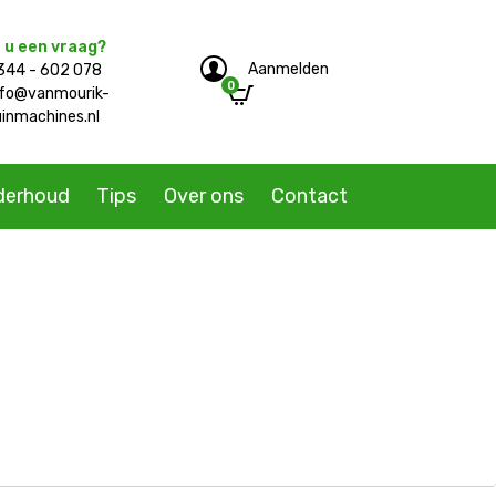
 u een vraag?
Aanmelden
344 - 602 078
0
e/single-product.php
nfo@vanmourik-
uinmachines.nl
derhoud
Tips
Over ons
Contact