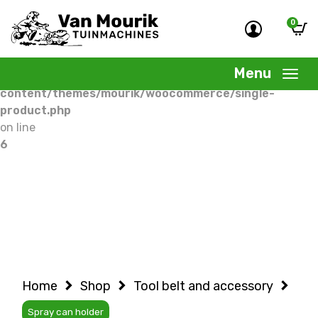
0
Warning
: Undefined variable $woocommercepage in
/home/allermedia/domains/vanmourik-
Menu
tuinmachines.nl/public_html/wp-
content/themes/mourik/woocommerce/single-
product.php
on line
6
Home
Shop
Tool belt and accessory
Spray can holder