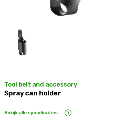
War
con
War
content/plugins/woocommerce/includes/wc-templ
Tool belt and accessory
Spray can holder
Bekijk alle specificaties