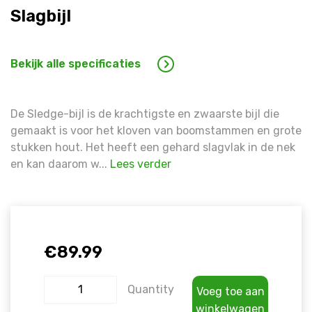
Slagbijl
Warning
: Trying to access array offset on false in
/hom
line
1609
Bekijk alle specificaties
De Sledge-bijl is de krachtigste en zwaarste bijl die
gemaakt is voor het kloven van boomstammen en grote
stukken hout. Het heeft een gehard slagvlak in de nek
en kan daarom w...
Lees verder
€
89.99
Quantity
Voeg toe aan
winkelwagen