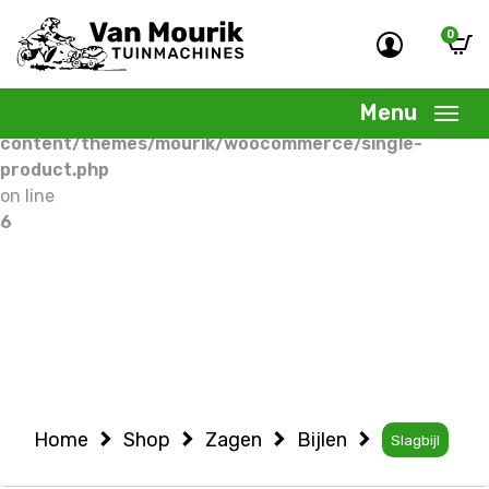
0
Warning
: Undefined variable $woocommercepage in
/home/allermedia/domains/vanmourik-
Menu
tuinmachines.nl/public_html/wp-
content/themes/mourik/woocommerce/single-
product.php
on line
6
Home
Shop
Zagen
Bijlen
Slagbijl