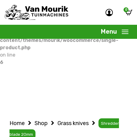
0
Warning
: Undefined variable $woocommercepage in
/home/allermedia/domains/vanmourik-
Menu
tuinmachines.nl/public_html/wp-
content/themes/mourik/woocommerce/single-
product.php
on line
6
Home
Shop
Grass knives
Shredder
blade 20mm