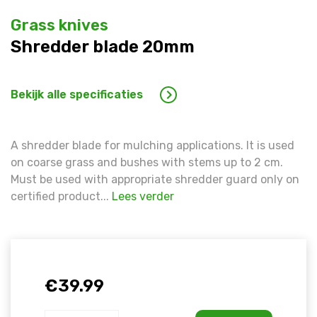
Warning
: Trying to access array offset on false in
/hom
line
1609
Grass knives
Shredder blade 20mm
Warning
: Trying to access array offset on false in
/hom
line
1609
Bekijk alle specificaties
A shredder blade for mulching applications. It is used
on coarse grass and bushes with stems up to 2 cm.
Must be used with appropriate shredder guard only on
certified product...
Lees verder
€
39.99