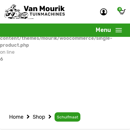
0
Warning
: Undefined variable $woocommercepage in
/home/allermedia/domains/vanmourik-
Menu
tuinmachines.nl/public_html/wp-
content/themes/mourik/woocommerce/single-
product.php
on line
6
Home
Shop
Schuifmaat