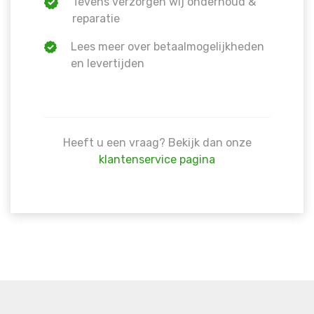
Tevens verzorgen wij onderhoud &
Warning
: Trying to access array offset on false in
/hom
reparatie
line
1609
Lees meer over betaalmogelijkheden
en levertijden
Heeft u een vraag? Bekijk dan onze
klantenservice pagina