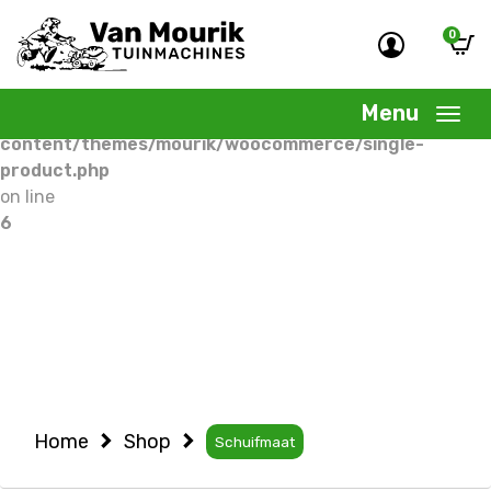
0
Warning
: Undefined variable $woocommercepage in
/home/allermedia/domains/vanmourik-
Menu
tuinmachines.nl/public_html/wp-
content/themes/mourik/woocommerce/single-
product.php
on line
6
Home
Shop
Schuifmaat