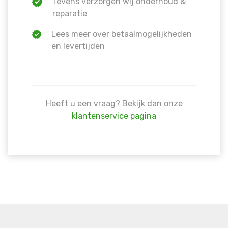
Tevens verzorgen wij onderhoud &
Warning
: Trying to access array offset on false in
/hom
reparatie
line
1609
Lees meer over betaalmogelijkheden
en levertijden
Heeft u een vraag? Bekijk dan onze
klantenservice pagina