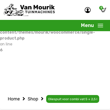
0
Warning
: Undefined variable $woocommercepage in
/home/allermedia/domains/vanmourik-
Menu
tuinmachines.nl/public_html/wp-
content/themes/mourik/woocommerce/single-
product.php
on line
6
Home
Shop
Oliespuit voor combi vat 5 + 2,5 l