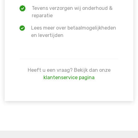
Warning
: Trying to access array offset on false in
/hom
Tevens verzorgen wij onderhoud &
line
1609
reparatie
Lees meer over betaalmogelijkheden
en levertijden
Heeft u een vraag? Bekijk dan onze
klantenservice pagina