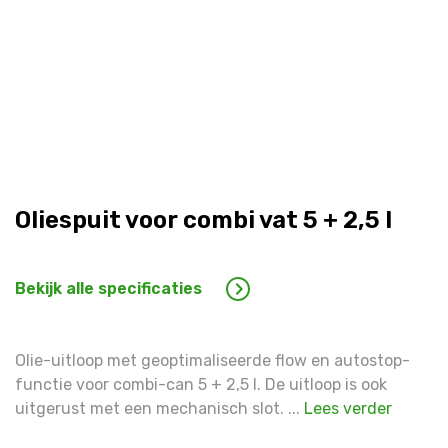
Warning
: Trying to access array offset on false in
/hom
line
1597
Warning
: Trying to access array offset on false in
/hom
Oliespuit voor combi vat 5 + 2,5 l
line
1598
Warning
: Trying to access array offset on false in
/hom
Bekijk alle specificaties
line
1599
Warning
: Trying to access array offset on false in
/hom
Olie-uitloop met geoptimaliseerde flow en autostop-
line
1600
functie voor combi-can 5 + 2,5 l. De uitloop is ook
uitgerust met een mechanisch slot. ...
Lees verder
Warning
: Trying to access array offset on false in
/hom
line
1609