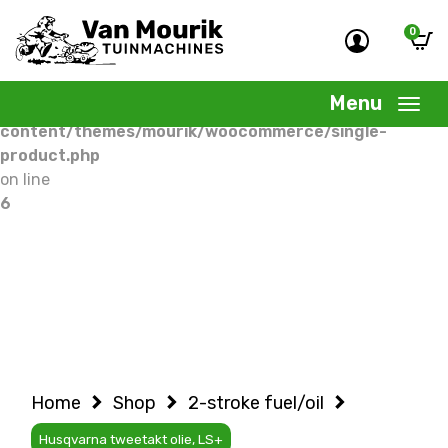
0
Warning
: Undefined variable $woocommercepage in
/home/allermedia/domains/vanmourik-
Menu
tuinmachines.nl/public_html/wp-
content/themes/mourik/woocommerce/single-
product.php
on line
6
Home
Shop
2-stroke fuel/oil
Husqvarna tweetakt olie, LS+