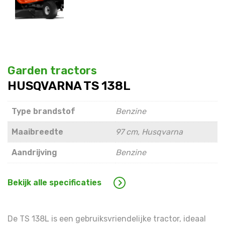
Warning
: Trying to access array offset on false in
/hom
line
1609
Warning
: Trying to access array offset on false in
/hom
line
1609
Garden tractors
HUSQVARNA TS 138L
Type brandstof
Benzine
Maaibreedte
97 cm, Husqvarna
Aandrijving
Benzine
Bekijk alle specificaties
De TS 138L is een gebruiksvriendelijke tractor, ideaal