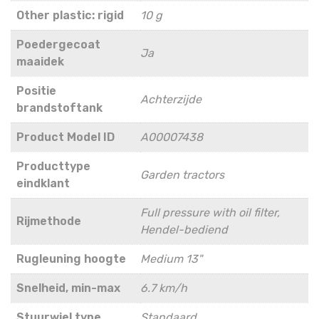
Other plastic: rigid
10 g
Poedergecoat
Ja
maaidek
Positie
Achterzijde
brandstoftank
Product Model ID
A00007438
Producttype
Garden tractors
eindklant
Full pressure with oil filter,
Rijmethode
Hendel-bediend
Rugleuning hoogte
Medium 13"
Snelheid, min-max
6.7 km/h
Stuurwiel type
Standaard