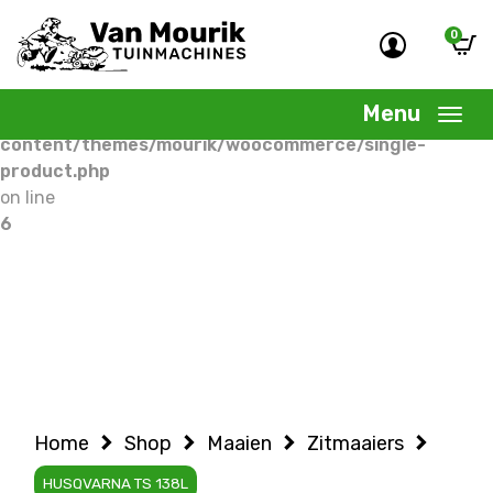
0
Warning
: Undefined variable $woocommercepage in
/home/allermedia/domains/vanmourik-
Menu
tuinmachines.nl/public_html/wp-
content/themes/mourik/woocommerce/single-
product.php
on line
6
Home
Shop
Maaien
Zitmaaiers
HUSQVARNA TS 138L