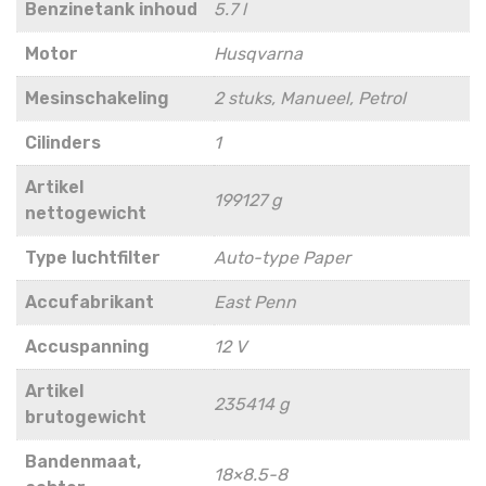
Benzinetank inhoud
5.7 l
Motor
Husqvarna
Mesinschakeling
2 stuks, Manueel, Petrol
Cilinders
1
Artikel
199127 g
nettogewicht
Type luchtfilter
Auto-type Paper
Accufabrikant
East Penn
Accuspanning
12 V
Artikel
235414 g
brutogewicht
Bandenmaat,
18×8.5-8