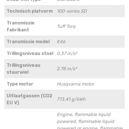
Technisch platvorm
100-series SD
Transmissie
Tuff Torq
fabrikant
Transmissie model
K46
Trillingsniveau stoel
0.37 m/s²
Trillingsniveau
2.78 m/s²
stuurwiel
Type motor
Husqvarna motor
Uitlaatgassen (CO2
773.41 g/kWh
EU V)
Engine, flammable liquid
powered, flammable liquid
powered or engine, flammable