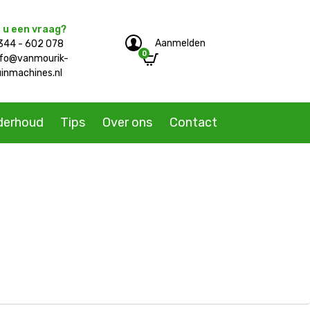
 u een vraag?
Aanmelden
344 - 602 078
0
e/single-product.php
nfo@vanmourik-
uinmachines.nl
derhoud
Tips
Over ons
Contact