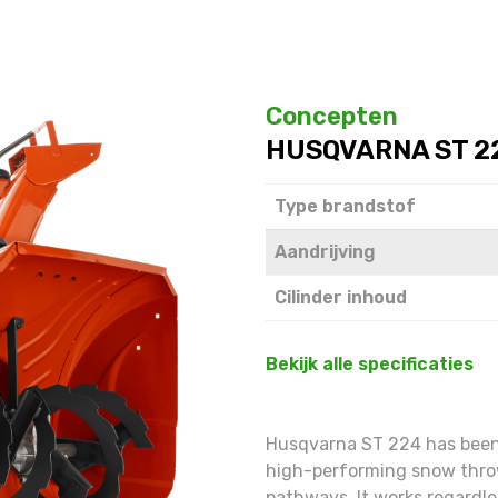
Concepten
HUSQVARNA ST 2
Type brandstof
Aandrijving
Cilinder inhoud
Bekijk alle specificaties
Husqvarna ST 224 has bee
high-performing snow throw
pathways. It works regardle