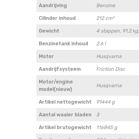
Aandrijving
Benzine
Cilinder inhoud
212 cm³
Gewicht
4 stappen, 91.2 kg
Benzinetank inhoud
2.6 l
Motor
Husqvarna
Aandrijfsysteem
Friction Disc
Motor/engine
Husqvarna
model(nieuw)
Artikel nettogewicht
91444 g
Aantal waaier bladen
3
Artikel brutogewicht
116845 g