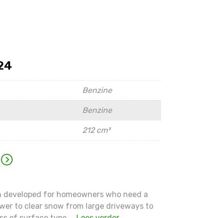
24
Benzine
Benzine
212 cm³
n developed for homeowners who need a
er to clear snow from large driveways to
ss of surface type ...
Lees verder