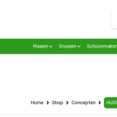
Warning
: Undefined variable $woocommercepage in
S
/home/allermedia/domains/vanmourik-tuinmachines.n
f
on line
6
Maaien
Snoeien
Schoonmake
Home
Shop
Concepten
HUS