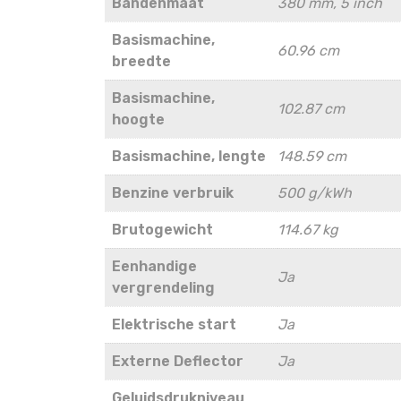
Bandenmaat
380 mm, 5 inch
Basismachine,
60.96 cm
breedte
Basismachine,
102.87 cm
hoogte
Basismachine, lengte
148.59 cm
Benzine verbruik
500 g/kWh
Brutogewicht
114.67 kg
Eenhandige
Ja
vergrendeling
Elektrische start
Ja
Externe Deflector
Ja
Geluidsdrukniveau