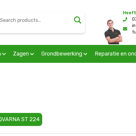
Heeft
earch
0
l/public_html/wp-content/themes/mourik/woocommerc
or:
i
t
n
Zagen
Grondbewerking
Reparatie en on
QVARNA ST 224