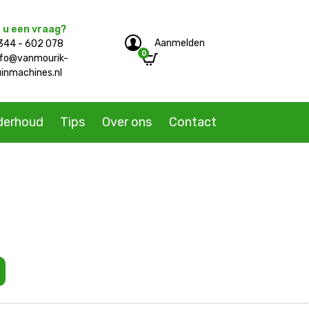
 u een vraag?
Aanmelden
344 - 602 078
0
e/single-product.php
nfo@vanmourik-
uinmachines.nl
derhoud
Tips
Over ons
Contact