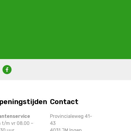
peningstijden
Contact
antenservice
Provincialeweg 41-
 t/m vr 08.00 –
43
.30 uur
4031 JM Ingen