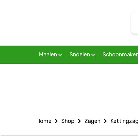
Warning
: Undefined variable $woocommercepage in
S
/home/allermedia/domains/vanmourik-tuinmachines.n
f
on line
6
Maaien
Snoeien
Schoonmake
Home
Shop
Zagen
Kettingza