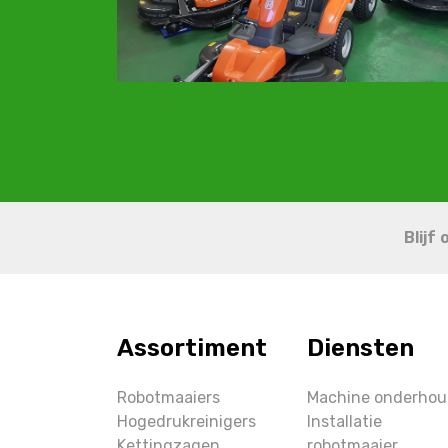
Blijf
Assortiment
Diensten
Robotmaaiers
Machine onderho
Hogedrukreinigers
Installatie
Kettingzagen
robotmaaier