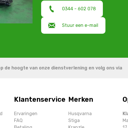
0344 - 602 078
Stuur een e-mail
 op de hoogte van onze dienstverlening en volg ons via
Klantenservice
Merken
O
ud
Ervaringen
Husqvarna
Kl
FAQ
Stiga
Ma
Betaling
Kranzle
17