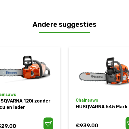
Andere suggesties
ainsaws
Chainsaws
SQVARNA 120i zonder
HUSQVARNA 545 Mark I
cu en lader
€
939.00
329.00