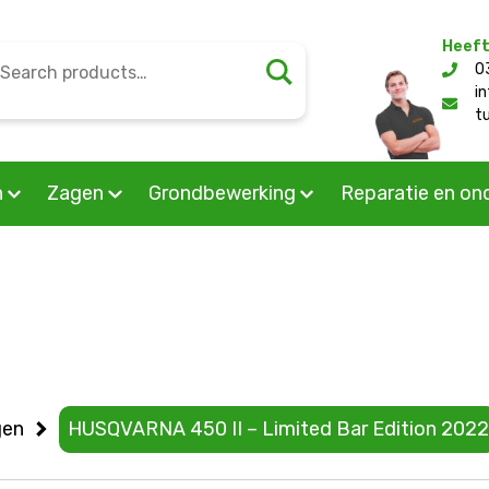
Heeft
earch
0
l/public_html/wp-content/themes/mourik/woocommerc
or:
i
t
n
Zagen
Grondbewerking
Reparatie en on
gen
HUSQVARNA 450 II – Limited Bar Edition 2022