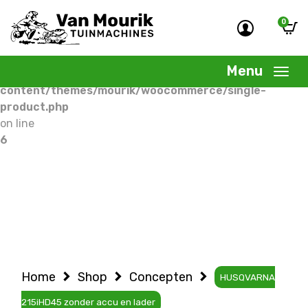
0
Warning
: Undefined variable $woocommercepage in
/home/allermedia/domains/vanmourik-
Menu
tuinmachines.nl/public_html/wp-
content/themes/mourik/woocommerce/single-
product.php
on line
6
Home
Shop
Concepten
HUSQVARNA
215iHD45 zonder accu en lader