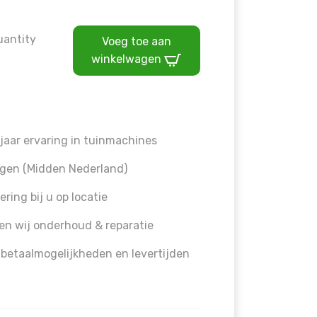
ffset on false in
/home/allermedia/domains/vanmourik-t
uantity
Voeg toe aan
winkelwagen
jaar ervaring in tuinmachines
gen (Midden Nederland)
ering bij u op locatie
en wij onderhoud & reparatie
 betaalmogelijkheden en levertijden