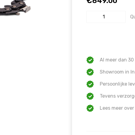
€
849.00
Warning
: Trying to access array o
Q
on line
1609
Al meer dan 30 
Showroom in In
Persoonlijke lev
Tevens verzorg
Lees meer over