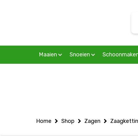
Warning
: Undefined variable $woocommercepage in
S
/home/allermedia/domains/vanmourik-tuinmachines.n
f
on line
6
Maaien
Snoeien
Schoonmake
Home
Shop
Zagen
Zaagketti