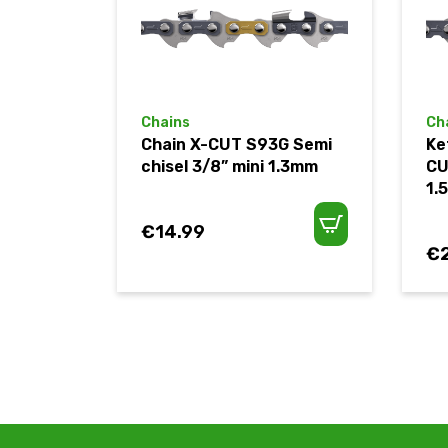
Chains
Ch
Chain X-CUT S93G Semi
Ke
chisel 3/8” mini 1.3mm
CU
1.
€
14.99
€