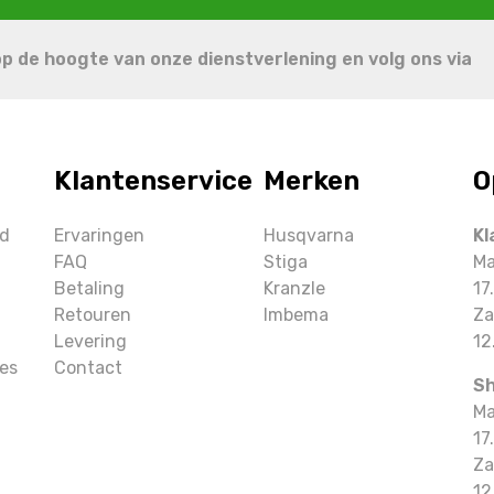
 op de hoogte van onze dienstverlening en volg ons via
Klantenservice
Merken
O
ud
Ervaringen
Husqvarna
Kl
FAQ
Stiga
Ma
Betaling
Kranzle
17
Retouren
Imbema
Za
Levering
12
es
Contact
S
Ma
17
Za
12