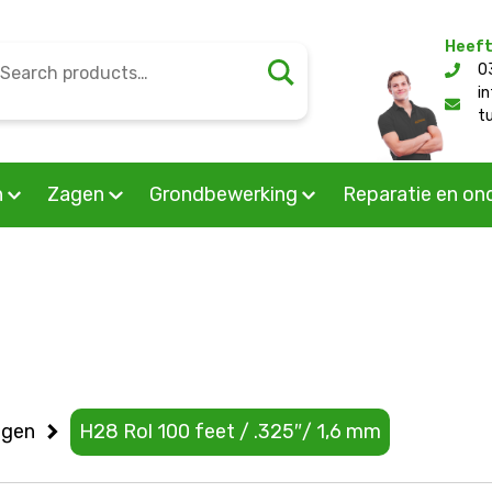
Heeft
earch
0
l/public_html/wp-content/themes/mourik/woocommerc
or:
i
t
n
Zagen
Grondbewerking
Reparatie en on
ngen
H28 Rol 100 feet / .325″/ 1,6 mm