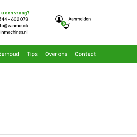
 u een vraag?
Aanmelden
344 - 602 078
0
e/single-product.php
nfo@vanmourik-
uinmachines.nl
derhoud
Tips
Over ons
Contact