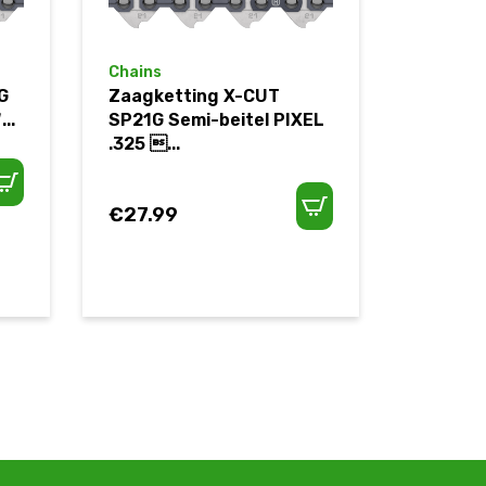
Chains
G
Zaagketting X-CUT
..
SP21G Semi-beitel PIXEL
.325 ...
€
27.99