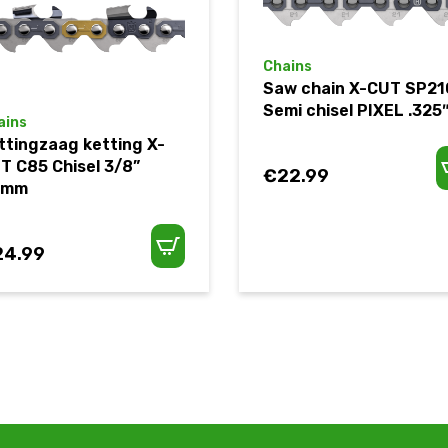
Chains
Saw chain X-CUT SP21
Semi chisel PIXEL .325″.
ains
ttingzaag ketting X-
T C85 Chisel 3/8”
€
22.99
5mm
24.99