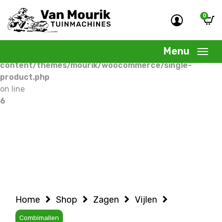
0
Warning
: Undefined variable $woocommercepage in
/home/allermedia/domains/vanmourik-
Menu
tuinmachines.nl/public_html/wp-
content/themes/mourik/woocommerce/single-
product.php
on line
6
Home
Shop
Zagen
Vijlen
Combimallen