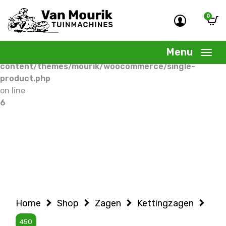
0
Warning
: Undefined variable $woocommercepage in
/home/allermedia/domains/vanmourik-
Menu
tuinmachines.nl/public_html/wp-
content/themes/mourik/woocommerce/single-
product.php
on line
6
Home
Shop
Zagen
Kettingzagen
450