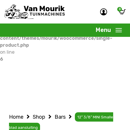
0
Warning
: Undefined variable $woocommercepage in
/home/allermedia/domains/vanmourik-
Menu
tuinmachines.nl/public_html/wp-
content/themes/mourik/woocommerce/single-
product.php
on line
6
Home
Shop
Bars
12″ 3/8″ MINI Smalle
blad aansluiting