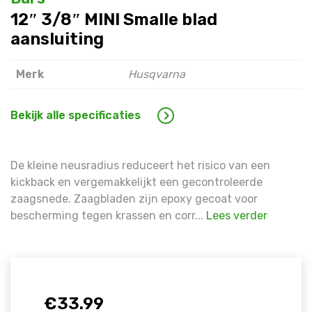
Warning
: Trying to access array offset on false in
/hom
12″ 3/8″ MINI Smalle blad
line
1609
aansluiting
Warning
: Trying to access array offset on false in
/hom
line
1609
Merk
Husqvarna
Bekijk alle specificaties
De kleine neusradius reduceert het risico van een
kickback en vergemakkelijkt een gecontroleerde
zaagsnede. Zaagbladen zijn epoxy gecoat voor
bescherming tegen krassen en corr...
Lees verder
€
33.99