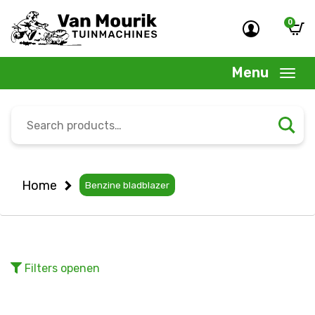
0
Menu
Search
for:
Home
Benzine bladblazer
Filters
openen