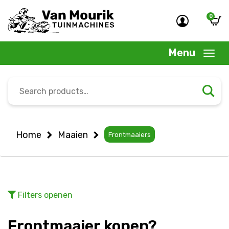
0
Menu
Search
for:
Home
Maaien
Frontmaaiers
Filters
openen
Frontmaaier kopen?