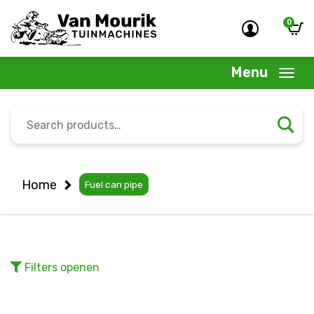
0
Menu
Search
for:
Home
Fuel can pipe
Filters
openen